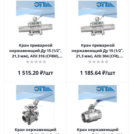
площадки под привод
площадки под привод
Кран приварной
Кран приварной
нержавеющий Ду 15 (1/2ʺ,
нержавеющий Ду 15 (1/2ʺ,
21,3 мм), AISI 316 (CF8M),
21,3 мм), AISI 304 (CF8),
полнопроходной, шаровой,
полнопроходной, шаровой,
трехсоставной (3PC),
трехсоставной (3PC),
1 515.20
₽
/шт
1 185.64
₽
/шт
разборный, с блокировкой
разборный, с блокировкой
ручки, под приварку,
ручки, под приварку,
удлиненный, без
удлиненный, без
площадки под привод
площадки под привод
Кран нержавеющий
Кран нержавеющий