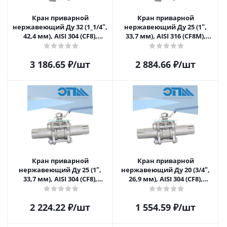
Кран приварной
Кран приварной
нержавеющий Ду 32 (1_1/4ʺ,
нержавеющий Ду 25 (1ʺ,
42,4 мм), AISI 304 (CF8),
33,7 мм), AISI 316 (CF8M),
полнопроходной, шаровой,
полнопроходной, шаровой,
трехсоставной (3PC),
трехсоставной (3PC),
3 186.65
₽
/шт
2 884.66
₽
/шт
разборный, с блокировкой
разборный, с блокировкой
ручки, под приварку,
ручки, под приварку,
удлиненный, без
удлиненный, без
площадки под привод
площадки под привод
Кран приварной
Кран приварной
нержавеющий Ду 25 (1ʺ,
нержавеющий Ду 20 (3/4ʺ,
33,7 мм), AISI 304 (CF8),
26,9 мм), AISI 304 (CF8),
полнопроходной, шаровой,
полнопроходной, шаровой,
трехсоставной (3PC),
трехсоставной (3PC),
2 224.22
₽
/шт
1 554.59
₽
/шт
разборный, с блокировкой
разборный, с блокировкой
ручки, под приварку,
ручки, под приварку,
удлиненный, без
удлиненный, без