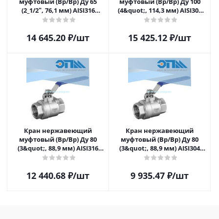
муфтовый (Вр/Вр) Ду 65
муфтовый (Вр/Вр) Ду 100
(2_1/2ʺ, 76,1 мм) AISI316
(4&quot;, 114,3 мм) AISI304
(CF8M), полнопроходной,
(CF8), полнопроходной,
шаровой, трёхсоставной
шаровой, двусоставной
14 645.20
₽
/шт
15 425.12
₽
/шт
(3PC) разборный, с
(2PC) с блокировкой ручки
блокировкой ручки, с
площадкой под привод,
ISO5211
Кран нержавеющий
Кран нержавеющий
муфтовый (Вр/Вр) Ду 80
муфтовый (Вр/Вр) Ду 80
(3&quot;, 88,9 мм) AISI316
(3&quot;, 88,9 мм) AISI304
(CF8M), полнопроходной,
(CF8), полнопроходной,
шаровой, двусоставной
шаровой, двусоставной
12 440.68
₽
/шт
9 935.47
₽
/шт
(2PC) с блокировкой ручки
(2PC) с блокировкой ручки